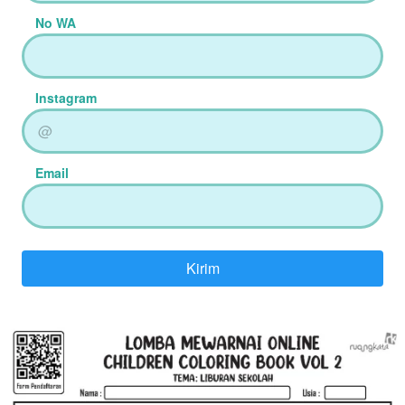
No WA
Instagram
Email
Kirim
`