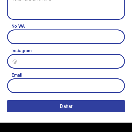
No WA
Instagram
Email
Daftar
`