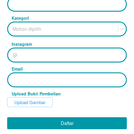
Kategori
Mohon dipilih
Instagram
Email
Upload Bukti Pembelian
`
Upload Gambar
Daftar
`